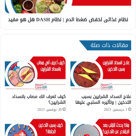
ا
ب
ئ
ى
نظام غذائى لخفض ضغط الدم | نظام DASH هل هو مفيد
ل
خ
ف
ض
مقالات ذات صلة
ض
غ
ط
ا
ل
د
م
|
ن
علاج انسداد الشرايين بسبب
كيف تعرف انك مصاب بانسداد
التدخين | وتأثيره السلبي عليها
الشرايين؟
ظ
ا
1 ديسمبر، 2023
30 نوفمبر، 2023
م
D
A
S