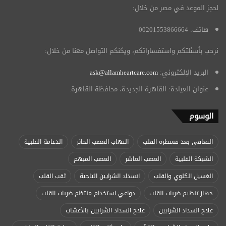
لحجز الموعد في مصر من خلال:
هاتف: 00201553866664
نرحب بأسئلتكم واستفساراتكم، ويكنكم التواصل معنا من خلال:
البريد الإلكتروني:
ask@allamheartcare.com
عنوان العيادة: القاهرة الجديدة، محافظة القاهرة.
الوسوم
التعافي بعد قسطرة القلب
التهاب العصب الحائر
الدعامة القلبية
الشبكة القلبية
العصب العاشر
العصب المبهم
الغسيل الكلوي والقلب
انسداد الشرايين التاجية
ثقب القلب
جهاز تنظيم ضربات القلب
دواعي استخدام منتظم ضربات القلب
علاج انسداد الشرايين
علاج انسداد الشرايين بالأعشاب