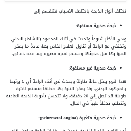
تختلف أنواع الذبحة باختلاف الأسباب فتنقسم إلى:
ذبحة صدرية مستقرة:
وهي الأكثر شيوعاً وتحدث في أثناء المجهود (النشاط) البدني
وتختفي مع الراحة أو تناول العلاج الخاص بها، عادةً ما يمكن
التنبؤ بها قبل حدوثها وتستمر لفترة قصيرة ربما عدة دقائق.
ذبحة صدرية غير مستقرة:
هذا النوع يمثل حالة طارئة ويحدث في أثناء الراحة أي لا يرتبط
بالمجهود البدني، ولا يمكن التنبؤ بها مطلقاً وتستمر لفترة
طويلة قد تصل إلى 20 دقيقة، ولا تتحسن بأدوية الذبحة العادية
وتتطلب تدخلاً طبياً في الحال.
ذبحة صدرية متغيرة (prinzmetal angina):
أحد الأنواع النادرة للذبحة، تحدث في فترات الراحة ويكون الألم