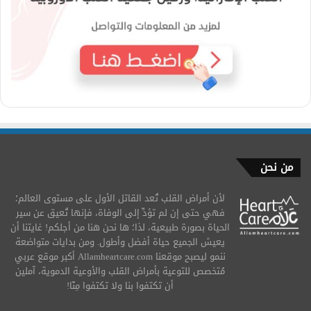
من نحن
لأن أمراض القلب تُعد القاتل الأول على مستوى العالم؛
فهي حتى إن لم تؤدِّ إلى الوفاة، فإنها تُعيق عن سير
الحياة بصورة طبيعية، لذا؛ ها نحن هنا من أجلكم! غايتنا أن
يعيش الجميع حياة أفضل وأطول. ومن بدايات متواضعة
ننمو ليصبح موقعنا Allamheartcare.com أكبر موقع عربي
مُتخصص للتوعية بأمراض القلب والأوعية الدموية، آملين
أن تكتفوا بنا ولا تكتفوا مِنّا!