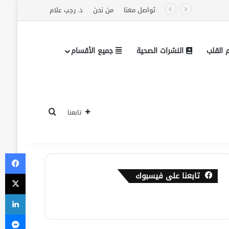
تواصل معنا
من نحن
د. رجب علام
القلب
النشرات الصحية
جميع الأقسام
بحث عن
تابعنا
في
‫X
تابعنا على فيسبوك
لي
ما