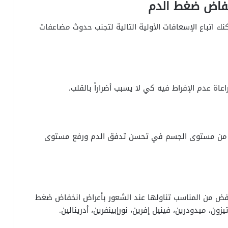
خفاض ضغط الدم
ك اتباع الإسعافات الأولية التالية لتجنب حدوث مضاعفات
ة عدم الإفراط فيه كي لا يسبب أضراراً بالقلب.
لى من مستوى الجسم في تحسن تدفق الدم ورفع مستوى
ض من المناسب تناولها عند الشعور بأعراض انخفاض ضغط
ون، ميدودرين، فينيل إفرين، نورإبينفرين، أدرينالين.