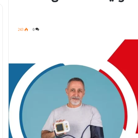
243
0